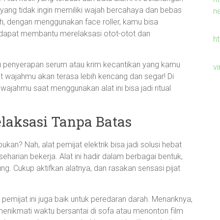
a yang tidak ingin memiliki wajah bercahaya dan bebas
n
ah, dengan menggunakan face roller, kamu bisa
 dapat membantu merelaksasi otot-otot dan
h
ntu penyerapan serum atau krim kecantikan yang kamu
v
it wajahmu akan terasa lebih kencang dan segar! Di
wajahmu saat menggunakan alat ini bisa jadi ritual
elaksasi Tanpa Batas
ukan? Nah, alat pemijat elektrik bisa jadi solusi hebat
harian bekerja. Alat ini hadir dalam berbagai bentuk,
ng. Cukup aktifkan alatnya, dan rasakan sensasi pijat
emijat ini juga baik untuk peredaran darah. Menariknya,
nikmati waktu bersantai di sofa atau menonton film