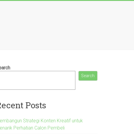
earch
Search
Recent Posts
embangun Strategi Konten Kreatif untuk
enarik Perhatian Calon Pembeli