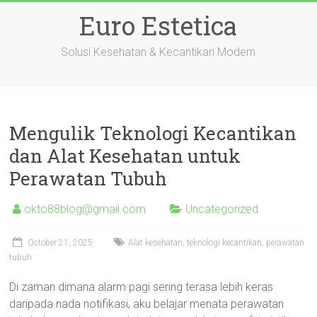
Skip
Euro Estetica
to
content
Solusi Kesehatan & Kecantikan Modern
Mengulik Teknologi Kecantikan
dan Alat Kesehatan untuk
Perawatan Tubuh
okto88blog@gmail.com
Uncategorized
October 21, 2025
Alat kesehatan, teknologi kecantikan, perawatan
tubuh
Di zaman dimana alarm pagi sering terasa lebih keras
daripada nada notifikasi, aku belajar menata perawatan