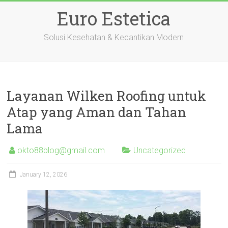
Skip
Euro Estetica
to
content
Solusi Kesehatan & Kecantikan Modern
Layanan Wilken Roofing untuk
Atap yang Aman dan Tahan
Lama
okto88blog@gmail.com
Uncategorized
January 12, 2026