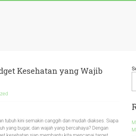
adget Kesehatan yang Wajib
S
ized
an tubuh kini semakin canggih dan mudah diakses. Siapa
M
tubuh yang bugar, dan wajah yang bercahaya? Dengan
M
dget kesehatan siap membantu kita mencapai target