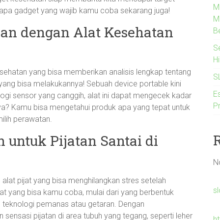
M
rapa gadget yang wajib kamu coba sekarang juga!
M
an dengan Alat Kesehatan
B
S
H
esehatan yang bisa memberikan analisis lengkap tentang
S
 yang bisa melakukannya! Sebuah device portable kini
Es
gi sensor yang canggih, alat ini dapat mengecek kadar
P
ilnya? Kamu bisa mengetahui produk apa yang tepat untuk
ilih perawatan.
untuk Pijatan Santai di
N
lat pijat yang bisa menghilangkan stres setelah
s
jat yang bisa kamu coba, mulai dari yang berbentuk
 teknologi pemanas atau getaran. Dengan
ensasi pijatan di area tubuh yang tegang, seperti leher
h