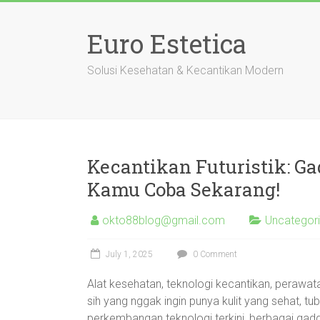
Skip
to
Euro Estetica
content
Solusi Kesehatan & Kecantikan Modern
Kecantikan Futuristik: G
Kamu Coba Sekarang!
okto88blog@gmail.com
Uncategor
July 1, 2025
0 Comment
Alat kesehatan, teknologi kecantikan, perawat
sih yang nggak ingin punya kulit yang sehat, 
perkembangan teknologi terkini, berbagai ga