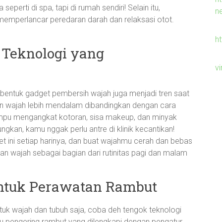
erti di spa, tapi di rumah sendiri! Selain itu,
n
memperlancar peredaran darah dan relaksasi otot.
h
Teknologi yang
v
 bentuk gadget pembersih wajah juga menjadi tren saat
an wajah lebih mendalam dibandingkan dengan cara
mampu mengangkat kotoran, sisa makeup, dan minyak
ngkan, kamu nggak perlu antre di klinik kecantikan!
t ini setiap harinya, dan buat wajahmu cerah dan bebas
han wajah sebagai bagian dari rutinitas pagi dan malam
untuk Perawatan Rambut
tuk wajah dan tubuh saja, coba deh tengok teknologi
tau pengering rambut yang dilengkapi dengan pengatur