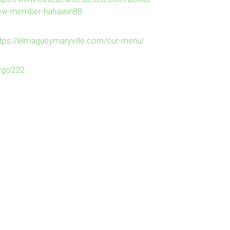
ew-member-hahawin88
ttps://elmagueymaryville.com/our-menu/
irgo222