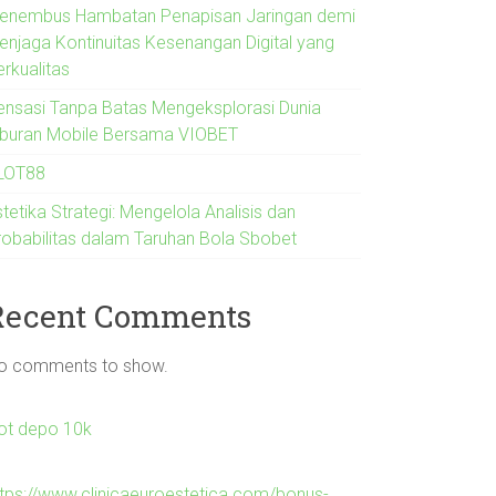
enembus Hambatan Penapisan Jaringan demi
enjaga Kontinuitas Kesenangan Digital yang
erkualitas
ensasi Tanpa Batas Mengeksplorasi Dunia
iburan Mobile Bersama VIOBET
LOT88
tetika Strategi: Mengelola Analisis dan
robabilitas dalam Taruhan Bola Sbobet
Recent Comments
o comments to show.
lot depo 10k
ttps://www.clinicaeuroestetica.com/bonus-