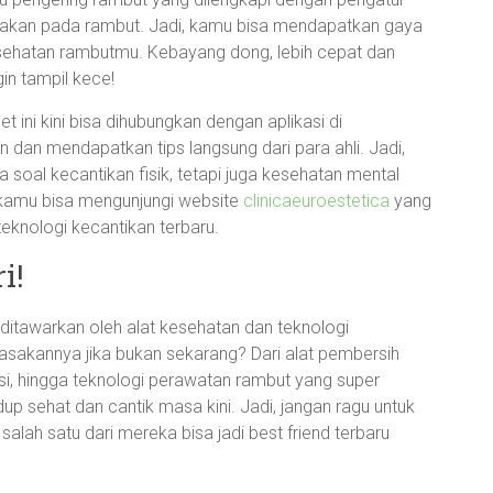
usakan pada rambut. Jadi, kamu bisa mendapatkan gaya
sehatan rambutmu. Kebayang dong, lebih cepat dan
gin tampil kece!
t ini kini bisa dihubungkan dengan aplikasi di
 dan mendapatkan tips langsung dari para ahli. Jadi,
 soal kecantikan fisik, tetapi juga kesehatan mental
t, kamu bisa mengunjungi website
clinicaeuroestetica
yang
knologi kecantikan terbaru.
i!
tawarkan oleh alat kesehatan dan teknologi
rasakannya jika bukan sekarang? Dari alat pembersih
asi, hingga teknologi perawatan rambut yang super
up sehat dan cantik masa kini. Jadi, jangan ragu untuk
salah satu dari mereka bisa jadi best friend terbaru