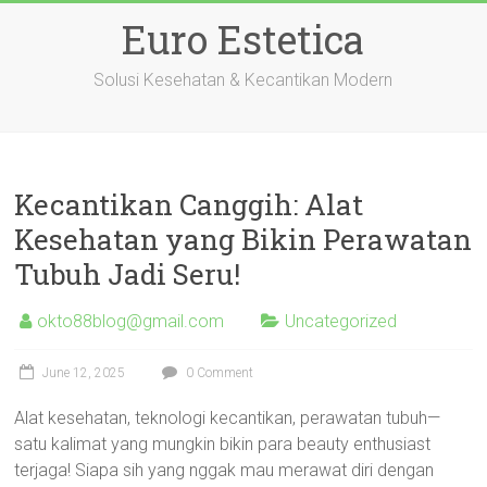
Skip
Euro Estetica
to
content
Solusi Kesehatan & Kecantikan Modern
Kecantikan Canggih: Alat
Kesehatan yang Bikin Perawatan
Tubuh Jadi Seru!
okto88blog@gmail.com
Uncategorized
June 12, 2025
0 Comment
Alat kesehatan, teknologi kecantikan, perawatan tubuh—
satu kalimat yang mungkin bikin para beauty enthusiast
terjaga! Siapa sih yang nggak mau merawat diri dengan