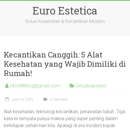
Skip
Euro Estetica
to
content
Solusi Kesehatan & Kecantikan Modern
Kecantikan Canggih: 5 Alat
Kesehatan yang Wajib Dimiliki di
Rumah!
okto88blog@gmail.com
Uncategorized
June 16, 2025
0 Comment
Alat kesehatan, teknologi kecantikan, perawatan tubuh. Tiga
kata ini ternyata punya makna yang super penting dalam
kehidupan sehari-hari kita. Apalagi di era modern kayak