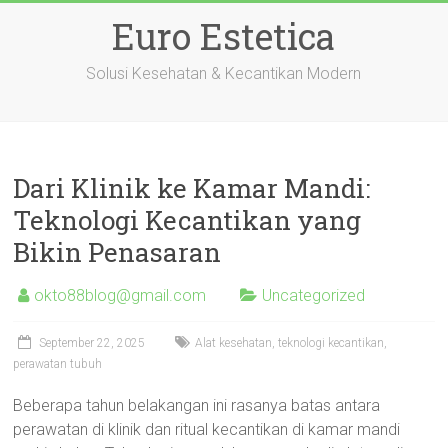
Skip
Euro Estetica
to
content
Solusi Kesehatan & Kecantikan Modern
Dari Klinik ke Kamar Mandi:
Teknologi Kecantikan yang
Bikin Penasaran
okto88blog@gmail.com
Uncategorized
September 22, 2025
Alat kesehatan, teknologi kecantikan,
perawatan tubuh
Beberapa tahun belakangan ini rasanya batas antara
perawatan di klinik dan ritual kecantikan di kamar mandi