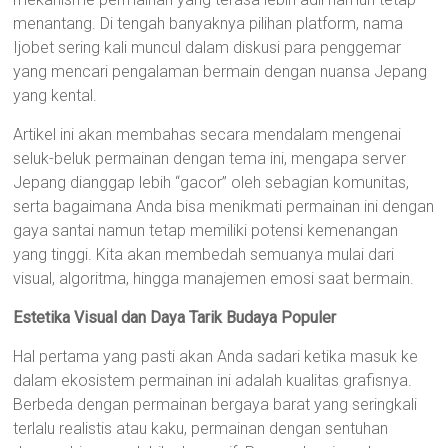
menantang. Di tengah banyaknya pilihan platform, nama
Ijobet sering kali muncul dalam diskusi para penggemar
yang mencari pengalaman bermain dengan nuansa Jepang
yang kental.
Artikel ini akan membahas secara mendalam mengenai
seluk-beluk permainan dengan tema ini, mengapa server
Jepang dianggap lebih “gacor” oleh sebagian komunitas,
serta bagaimana Anda bisa menikmati permainan ini dengan
gaya santai namun tetap memiliki potensi kemenangan
yang tinggi. Kita akan membedah semuanya mulai dari
visual, algoritma, hingga manajemen emosi saat bermain.
Estetika Visual dan Daya Tarik Budaya Populer
Hal pertama yang pasti akan Anda sadari ketika masuk ke
dalam ekosistem permainan ini adalah kualitas grafisnya.
Berbeda dengan permainan bergaya barat yang seringkali
terlalu realistis atau kaku, permainan dengan sentuhan