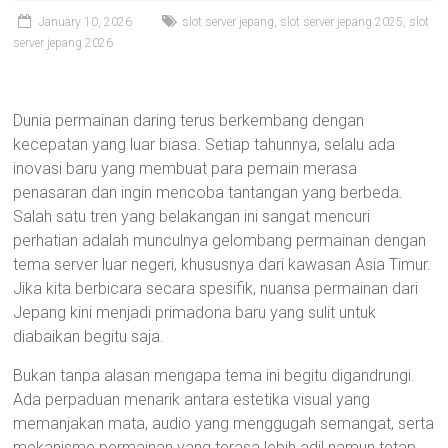
January 10, 2026
slot server jepang
,
slot server jepang 2025
,
slot
server jepang 2026
Dunia permainan daring terus berkembang dengan
kecepatan yang luar biasa. Setiap tahunnya, selalu ada
inovasi baru yang membuat para pemain merasa
penasaran dan ingin mencoba tantangan yang berbeda.
Salah satu tren yang belakangan ini sangat mencuri
perhatian adalah munculnya gelombang permainan dengan
tema server luar negeri, khususnya dari kawasan Asia Timur.
Jika kita berbicara secara spesifik, nuansa permainan dari
Jepang kini menjadi primadona baru yang sulit untuk
diabaikan begitu saja.
Bukan tanpa alasan mengapa tema ini begitu digandrungi.
Ada perpaduan menarik antara estetika visual yang
memanjakan mata, audio yang menggugah semangat, serta
mekanisme permainan yang terasa lebih adil namun tetap