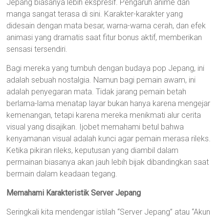
Jepang biasanya lebih ekspresif. Pengaruh anime dan
manga sangat terasa di sini. Karakter-karakter yang
didesain dengan mata besar, warna-warna cerah, dan efek
animasi yang dramatis saat fitur bonus aktif, memberikan
sensasi tersendiri.
Bagi mereka yang tumbuh dengan budaya pop Jepang, ini
adalah sebuah nostalgia. Namun bagi pemain awam, ini
adalah penyegaran mata. Tidak jarang pemain betah
berlama-lama menatap layar bukan hanya karena mengejar
kemenangan, tetapi karena mereka menikmati alur cerita
visual yang disajikan. Ijobet memahami betul bahwa
kenyamanan visual adalah kunci agar pemain merasa rileks.
Ketika pikiran rileks, keputusan yang diambil dalam
permainan biasanya akan jauh lebih bijak dibandingkan saat
bermain dalam keadaan tegang.
Memahami Karakteristik Server Jepang
Seringkali kita mendengar istilah “Server Jepang” atau “Akun