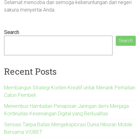
Selamat mencoba dan semoga keberuntungan dari negeri
sakura menyertai Anda.
Search
Search
Recent Posts
Membangun Strategi Konten Kreatif untuk Menarik Perhatian
Calon Pembeli
Menembus Hambatan Penapisan Jaringan demi Menjaga
Kontinuitas Kesenangan Digital yang Berkualitas
Sensasi Tanpa Batas Mengeksplorasi Dunia Hiburan Mobile
Bersama VIOBET