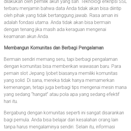
dilakukan oleh pemilik akun yang sah. Teknologi enkripsi SSL
terbaru menjamin bahwa data Anda tidak akan bisa diintip
oleh pihak yang tidak bertanggung jawab. Rasa aman ini
adalah fondasi utama. Anda tidak akan bisa bermain
dengan tenang jika masih ada keraguan mengenai
keamanan akun Anda.
Membangun Komunitas dan Berbagi Pengalaman
Bermain sendiri memang seru, tapi berbagi pengalaman
dengan komunitas bisa memberikan wawasan baru. Para
pemain slot Jepang Ijobet biasanya memiliki komunitas
yang solid. Di sana, mereka tidak hanya memamerkan
kemenangan, tetapi juga berbagi tips mengenai mesin mana
yang sedang “hangat” atau pola apa yang sedang efektif
hari itu.
Bergabung dengan komunitas seperti ini sangat disarankan
bagi pemula. Anda bisa belajar dari kesalahan orang lain
tanpa harus mengalaminya sendiri. Selain itu, informasi