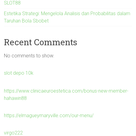
SLOT88
Estetika Strategi: Mengelola Analisis dan Probabilitas dalam
Taruhan Bola Sbobet
Recent Comments
No comments to show.
slot depo 10k
https://www.clinicaeuroestetica.com/bonus-new-member-
hahawin88
https://elmagueymaryville.com/our-menu/
virgo222