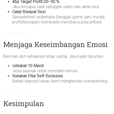
Atur Target Profit 20–30 %
Jika tercapai, tarik sebagian saldo dan akhiri sesi.
Catat Riwayat Sesi
Spreadsheet sederhana (tanggal, game, jam, modal,
profit/kerugian) membantu membaca pola pribadi.
Menjaga Keseimbangan Emosi
Bermain slot sebaiknya tetap santai. Jika kalah beruntun:
Istirahat 10 Menit
Jeda sejenak untuk meredam emosi.
Gunakan Fitur Self-Exclusion
Batasi deposit harian demi menghindari overspending.
Kesimpulan