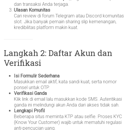
dan transaksi Anda terjaga.
Ulasan Komunitas
Cari review di forum Telegram atau Discord komunitas
slot. Jika banyak pemain sharing slip kemenangan,
kredibilitas platform makin kuat.
Langkah 2: Daftar Akun dan
Verifikasi
Isi Formulir Sederhana
Masukkan email aktif, kata sandi kuat, serta nomor
ponsel untuk OTP.
Verifikasi Ganda
Klik link di email lalu masukkan kode SMS. Autentikasi
ganda ini melindungi akun Anda dari akses tidak sah.
Lengkapi Profil
Beberapa situs meminta KTP atau selfie. Proses KYC
(Know Your Customer) wajib untuk mematuhi regulasi
anti-pencucian uang.