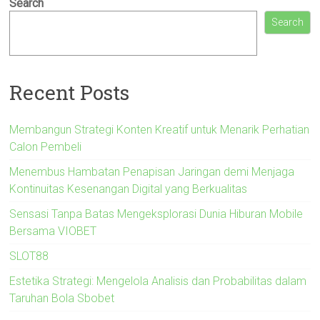
Search
Search
Recent Posts
Membangun Strategi Konten Kreatif untuk Menarik Perhatian
Calon Pembeli
Menembus Hambatan Penapisan Jaringan demi Menjaga
Kontinuitas Kesenangan Digital yang Berkualitas
Sensasi Tanpa Batas Mengeksplorasi Dunia Hiburan Mobile
Bersama VIOBET
SLOT88
Estetika Strategi: Mengelola Analisis dan Probabilitas dalam
Taruhan Bola Sbobet