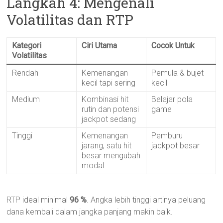
Langkah 4: Mengenali
Volatilitas dan RTP
Kategori
Ciri Utama
Cocok Untuk
Volatilitas
Rendah
Kemenangan
Pemula & bujet
kecil tapi sering
kecil
Medium
Kombinasi hit
Belajar pola
rutin dan potensi
game
jackpot sedang
Tinggi
Kemenangan
Pemburu
jarang, satu hit
jackpot besar
besar mengubah
modal
RTP ideal minimal
96 %
. Angka lebih tinggi artinya peluang
dana kembali dalam jangka panjang makin baik.