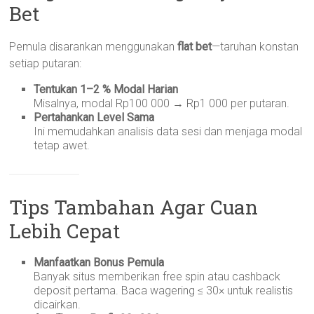
Bet
Pemula disarankan menggunakan
flat bet
—taruhan konstan
setiap putaran:
Tentukan 1–2 % Modal Harian
Misalnya, modal Rp100 000 → Rp1 000 per putaran.
Pertahankan Level Sama
Ini memudahkan analisis data sesi dan menjaga modal
tetap awet.
Tips Tambahan Agar Cuan
Lebih Cepat
Manfaatkan Bonus Pemula
Banyak situs memberikan free spin atau cashback
deposit pertama. Baca wagering ≤ 30× untuk realistis
dicairkan.