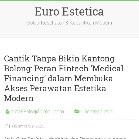
Skip
Euro Estetica
to
content
Solusi Kesehatan & Kecantikan Modern
Cantik Tanpa Bikin Kantong
Bolong: Peran Fintech ‘Medical
Financing’ dalam Membuka
Akses Perawatan Estetika
Modern
okto88blog@gmail.com
Uncategorized
November 29, 2025