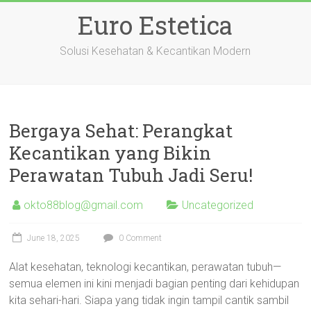
Skip
Euro Estetica
to
content
Solusi Kesehatan & Kecantikan Modern
Bergaya Sehat: Perangkat
Kecantikan yang Bikin
Perawatan Tubuh Jadi Seru!
okto88blog@gmail.com
Uncategorized
June 18, 2025
0 Comment
Alat kesehatan, teknologi kecantikan, perawatan tubuh—
semua elemen ini kini menjadi bagian penting dari kehidupan
kita sehari-hari. Siapa yang tidak ingin tampil cantik sambil