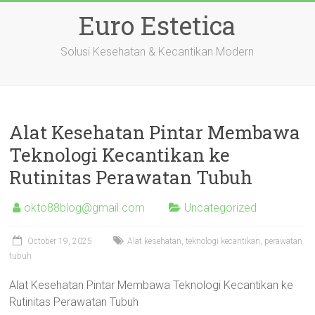
Skip
Euro Estetica
to
content
Solusi Kesehatan & Kecantikan Modern
Alat Kesehatan Pintar Membawa
Teknologi Kecantikan ke
Rutinitas Perawatan Tubuh
okto88blog@gmail.com
Uncategorized
October 19, 2025
Alat kesehatan, teknologi kecantikan, perawatan
tubuh
Alat Kesehatan Pintar Membawa Teknologi Kecantikan ke
Rutinitas Perawatan Tubuh