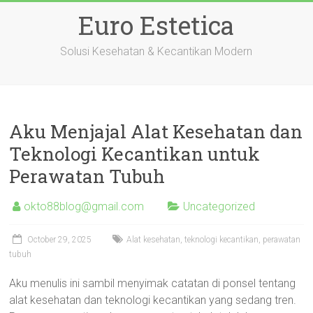
Skip
Euro Estetica
to
content
Solusi Kesehatan & Kecantikan Modern
Aku Menjajal Alat Kesehatan dan
Teknologi Kecantikan untuk
Perawatan Tubuh
okto88blog@gmail.com
Uncategorized
October 29, 2025
Alat kesehatan, teknologi kecantikan, perawatan
tubuh
Aku menulis ini sambil menyimak catatan di ponsel tentang
alat kesehatan dan teknologi kecantikan yang sedang tren.