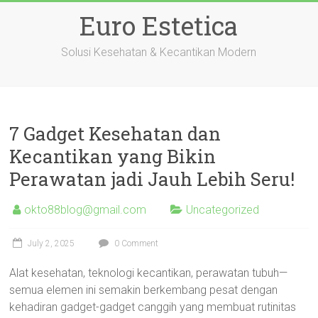
Skip
Euro Estetica
to
content
Solusi Kesehatan & Kecantikan Modern
7 Gadget Kesehatan dan
Kecantikan yang Bikin
Perawatan jadi Jauh Lebih Seru!
okto88blog@gmail.com
Uncategorized
July 2, 2025
0 Comment
Alat kesehatan, teknologi kecantikan, perawatan tubuh—
semua elemen ini semakin berkembang pesat dengan
kehadiran gadget-gadget canggih yang membuat rutinitas